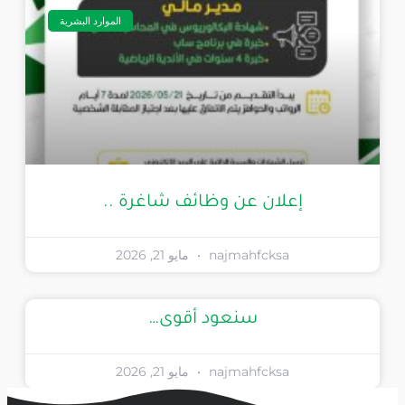
الموارد البشرية
إعلان عن وظائف شاغرة ..
najmahfcksa
مايو 21, 2026
سنعود أقوى…
najmahfcksa
مايو 21, 2026