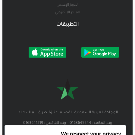
المركز الإعلامي
المتجر الإلكتروني
التطبيقات
المملكة العربية السعودية، القصيم، عنيزة، طريق الملك خالد.
رقم الهاتف : 0163645544 – رقم الفاكس : 0163641219
We respect your privacy