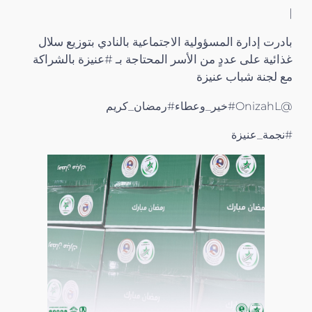
|
بادرت إدارة المسؤولية الاجتماعية بالنادي بتوزيع سلال
غذائية على عددٍ من الأسر المحتاجة بـ #عنيزة بالشراكة
مع لجنة شباب عنيزة
@OnizahL#خير_وعطاء#رمضان_كريم
#نجمة_عنيزة