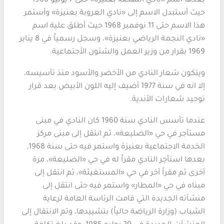
بعدها اسم «نادي النهضة بعنيزة» حتى 7 يونيو 1966
حيث أستبدل الاسم إلى «نادي العروبة بعنيزة» وأستمر
هذا الاسم حتى 11 نوفمبر 1968 حيث أطلق علية اسم
«نادي النجمة الرياضي بعنيزة»، وسجل رسمياً في 8 يناير
1969 بقرار من وزير العمل والشئون الأجتماعية.
ويتكون شعار النادي من الأخضر والأسود منذ تأسيسه،
إلا انه في سنة 1977 أضيف إليه اللون الأبيض بعد قرار
توحيد شعارات الأندية.
عندما تأسس النادي سنة 1960 كان النادي في مبنى
مستأجر في حي «الضليعة»، ثم انتقل إلى مبنى مركز
الخدمة الاجتماعية بعنيزة واستمر فيه حتى سنة 1968,
بعدها استأجر النادي مقراً له في حي «الضليعة»، مرة
أخرى ثم مقراً آخر في حي «المستغيثة»، ثم انتقل إلى
مبناه في حي «المطار» واستمر فيه حتى انتقل إلى
منشأته الجديدة التي قامت الرئاسة العامة لرعاية
الشباب (وزارة الرياضة حالياً) بتشييدها، وتم الانتقال إلى