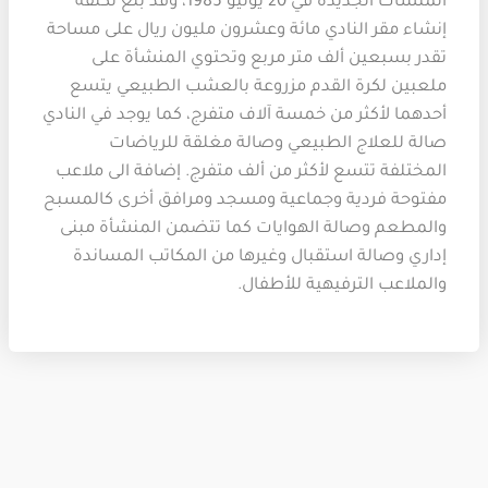
المنشآت الجديدة في 20 يوليو 1985، وقد بلغ تكلفة
إنشاء مقر النادي مائة وعشرون مليون ريال على مساحة
تقدر بسبعين ألف متر مربع وتحتوي المنشأة على
ملعبين لكرة القدم مزروعة بالعشب الطبيعي يتسع
أحدهما لأكثر من خمسة آلاف متفرج، كما يوجد في النادي
صالة للعلاج الطبيعي وصالة مغلقة للرياضات
المختلفة تتسع لأكثر من ألف متفرج. إضافة الى ملاعب
مفتوحة فردية وجماعية ومسجد ومرافق أخرى كالمسبح
والمطعم وصالة الهوايات كما تتضمن المنشأة مبنى
إداري وصالة استقبال وغيرها من المكاتب المساندة
والملاعب الترفيهية للأطفال.