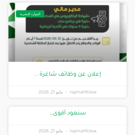
الموارد البشرية
إعلان عن وظائف شاغرة ..
najmahfcksa
مايو 21, 2026
سنعود أقوى…
najmahfcksa
مايو 21, 2026