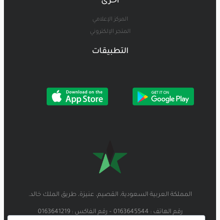
أخرى
المركز الإعلامي
المتجر الإلكتروني
التطبيقات
المملكة العربية السعودية، القصيم، عنيزة، طريق الملك خالد.
رقم الهاتف : 0163645544 – رقم الفاكس : 0163641219