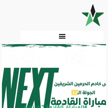
#المباراة_القادمة ” لا نعرف