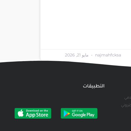
najmahfcksa
مايو 21, 2026
التطبيقات
لامي
كتروني