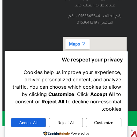
عنيزة، طريق الملك خالد.
رقم الهاتف : 0163645544 – رقم
الفاكس : 0163641219
We respect your privacy
Cookies help us improve your experience,
deliver personalized content, and analyze
traffic. You can choose which cookies to allow
by clicking
Customize
. Click
Accept All
to
consent or
Reject All
to decline non-essential
cookies.
Accept All
Reject All
Customize
Powered by