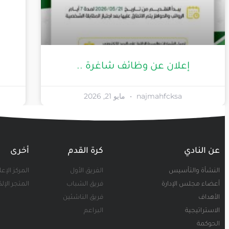
إعلان عن وظائف شاغرة ..
najmahfcksa
مايو 21, 2026
عن النادي
كرة القدم
أخرى
النشأة والتأسيس
الفريق الأول
المركز الإع
أعضاء مجلس الإدارة
فريق الشباب
المتجر الإل
الأهداف
فريق الناشئين
الاستراتيجية
البراعم
الحوكمة