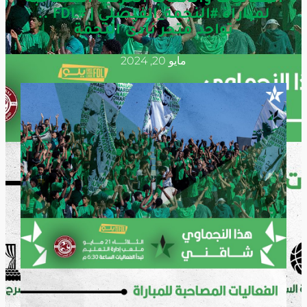
لمباراة #النجمة_الفيصلي | #FDL ..
تواجد متجر نادي النجمة
مايو 20, 2024