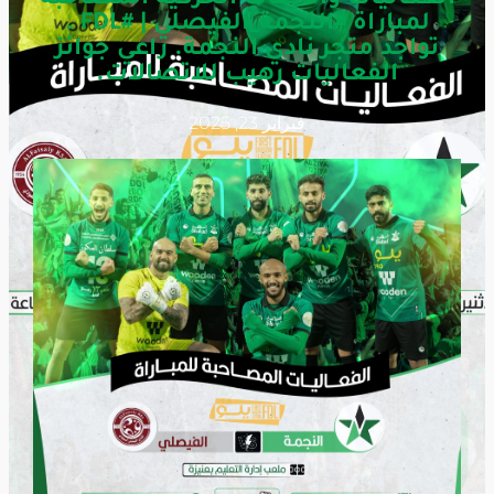
لمباراة #النجمة_الفيصلي | #FDL .
تواجد متجر نادي النجمة. راعي جوائز
الفعاليات رهيب للاتصالات.
فبراير 23, 2025