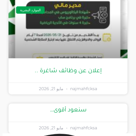
الموارد البشرية
إعلان عن وظائف شاغرة ..
najmahfcksa
مايو 21, 2026
سنعود أقوى…
najmahfcksa
مايو 21, 2026