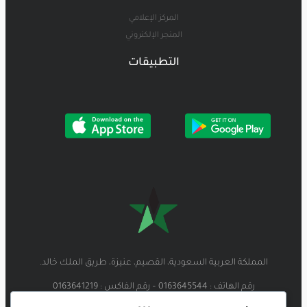
المركز الإعلامي
المتجر الإلكتروني
التطبيقات
المملكة العربية السعودية، القصيم، عنيزة، طريق الملك خالد.
رقم الهاتف : 0163645544 – رقم الفاكس : 0163641219