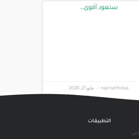
سنعود أقوى…
najmahfcksa
مايو 21, 2026
التطبيقات
لامي