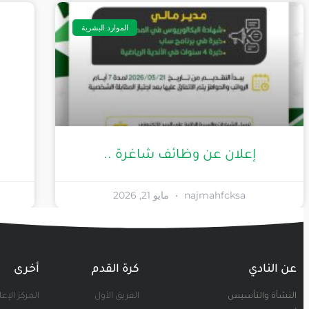
الموارد البشرية
إعلان عن وظائف شاغرة ..
najmahfcksa
مايو 21, 2026
عن النادي
كرة القدم
أخرى
النشأة والتأسيس
الفريق الأول
المركز الإع