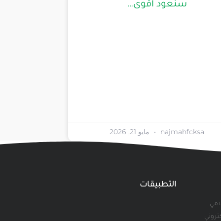
سنعود أقوى…
najmahfcksa
مايو 21, 2026
التطبيقات
لامي
كتروني