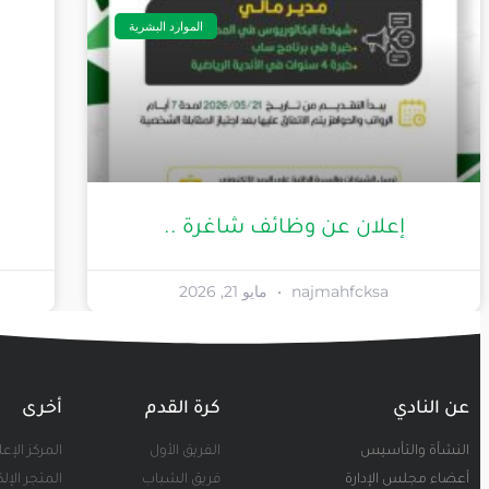
الموارد البشرية
إعلان عن وظائف شاغرة ..
najmahfcksa
مايو 21, 2026
عن النادي
كرة القدم
أخرى
النشأة والتأسيس
الفريق الأول
المركز الإع
أعضاء مجلس الإدارة
فريق الشباب
المتجر الإل