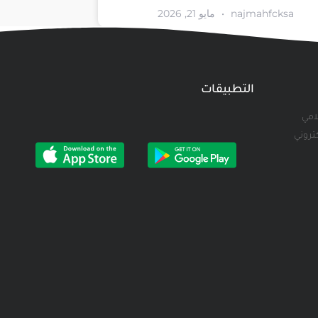
najmahfcksa
مايو 21, 2026
التطبيقات
لامي
كتروني