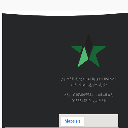
المملكة العربية السعودية، القصيم،
عنيزة، طريق الملك خالد.
رقم الهاتف : 0163645544 – رقم
الفاكس : 0163641219