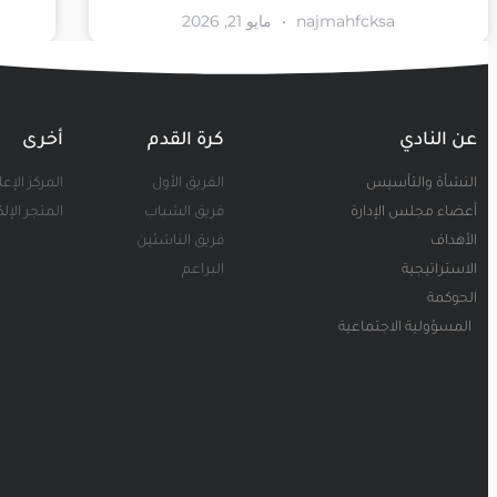
najmahfcksa
مايو 21, 2026
عن النادي
كرة القدم
أخرى
النشأة والتأسيس
الفريق الأول
المركز الإع
أعضاء مجلس الإدارة
فريق الشباب
المتجر الإل
الأهداف
فريق الناشئين
الاستراتيجية
البراعم
الحوكمة
المسؤولية الاجتماعية