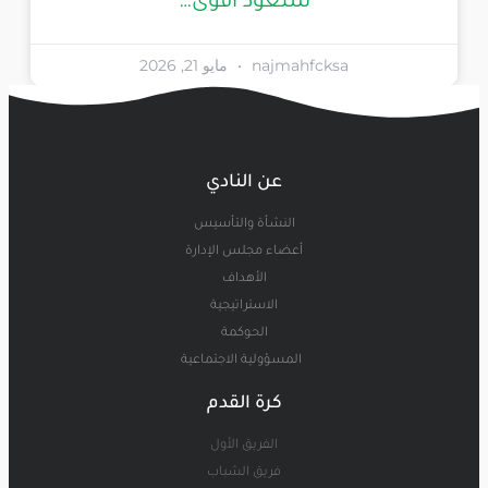
سنعود أقوى…
najmahfcksa
مايو 21, 2026
عن النادي
النشأة والتأسيس
أعضاء مجلس الإدارة
الأهداف
الاستراتيجية
الحوكمة
المسؤولية الاجتماعية
كرة القدم
الفريق الأول
فريق الشباب