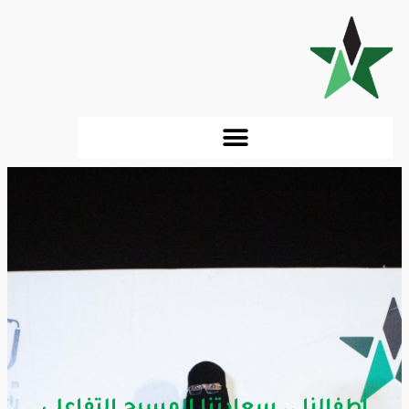
أطفالنا .. سعادتنا المسرح التفاعلي